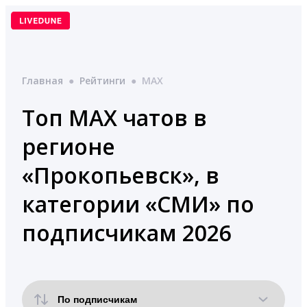
Перейти
к
содержимому
Главная
●
Рейтинги
●
MAX
Топ MAX чатов в
регионе
«Прокопьевск», в
категории «СМИ» по
подписчикам 2026