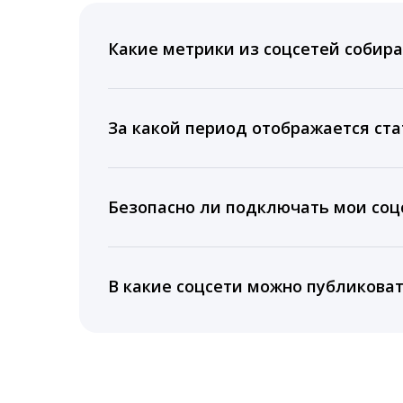
Какие метрики из соцсетей собира
Мы собираем данные по количеству лайк
время для публикации, показываем лучш
За какой период отображается ста
Вы можете изучить статистику по конку
подключении тарифа Блогер. При оплате 
Безопасно ли подключать мои соцс
5 лет.
Да, мы не запрашиваем логины и пароли
информацию третьим лицам.
В какие соцсети можно публикова
LiveDune публикует посты в Instagram, Fa