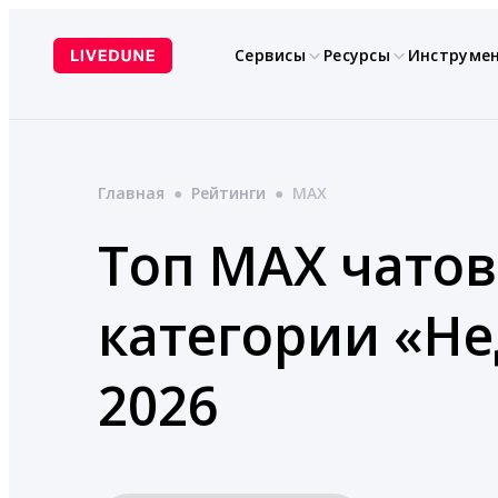
Перейти
к
Сервисы
Ресурсы
Инструме
содержимому
Главная
●
Рейтинги
●
MAX
Топ MAX чатов
категории «Н
2026