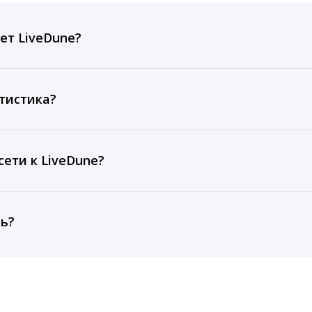
ет LiveDune?
ов, комментариев, кликов, репостов, охватов и динам
ие посты и присылаем автоматические отчеты с метрик
тистика?
рентным и своим аккаунтам за 1 год при использовании
тарифа Бизнес отображаются сведения за 3 года, а при
ети к LiveDune?
, работаем с соцсетями только через официальный API,
ть?
cebook, ВКонтакте, Telegram, Одноклассники, X, LinkedIn