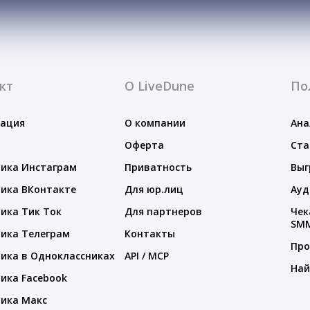
кт
О LiveDune
По
тация
О компании
Ана
Оферта
Ста
ика Инстаграм
Приватность
Выг
ика ВКонтакте
Для юр.лиц
Ауд
ика Тик Ток
Для партнеров
Чек
SM
ика Телеграм
Контакты
Про
ика в Одноклассниках
API / MCP
Най
ика Facebook
ика Макс