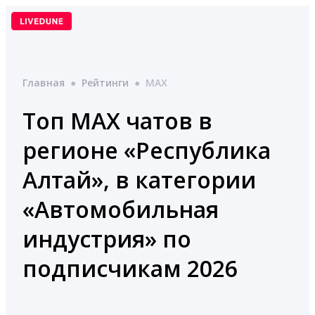
Перейти
к
содержимому
Главная
●
Рейтинги
●
MAX
Топ MAX чатов в
регионе «Республика
Алтай», в категории
«Автомобильная
индустрия» по
подписчикам 2026