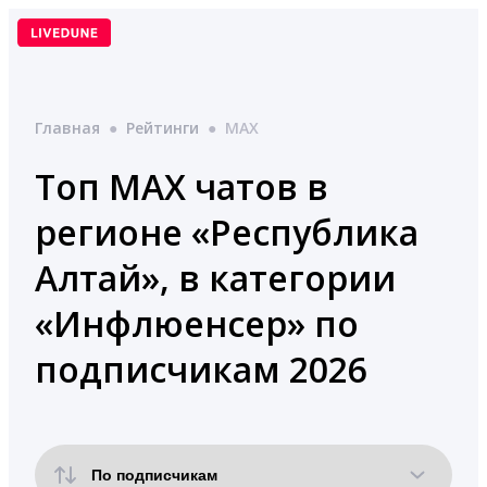
Перейти
к
содержимому
Главная
●
Рейтинги
●
MAX
Топ MAX чатов в
регионе «Республика
Алтай», в категории
«Инфлюенсер» по
подписчикам 2026