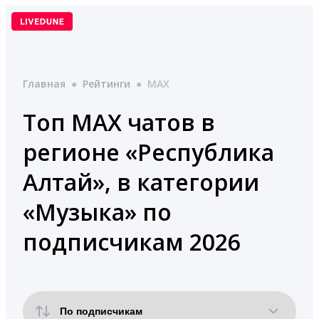
Перейти
к
содержимому
Главная
●
Рейтинги
●
MAX
Топ MAX чатов в
регионе «Республика
Алтай», в категории
«Музыка» по
подписчикам 2026