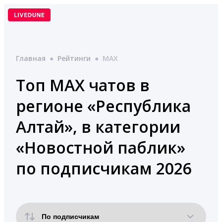
Перейти
к
содержимому
Главная
●
Рейтинги
●
MAX
Топ MAX чатов в
регионе «Республика
Алтай», в категории
«Новостной паблик»
по подписчикам 2026