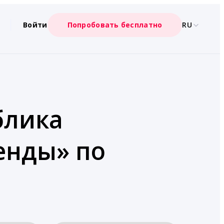
Войти
Попробовать бесплатно
RU
блика
енды» по