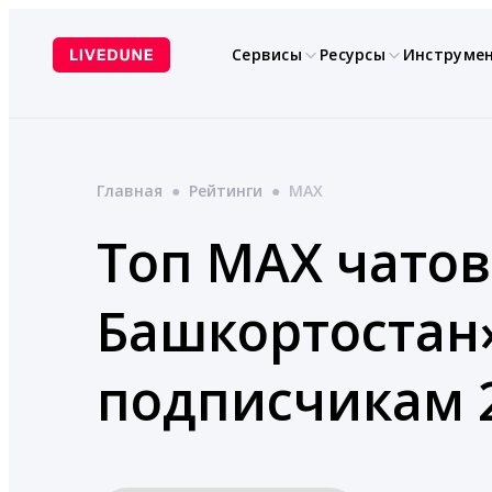
Перейти
к
Сервисы
Ресурсы
Инструме
содержимому
Главная
●
Рейтинги
●
MAX
Топ MAX чатов
Башкортостан»
подписчикам 