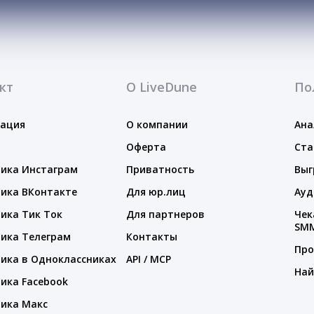
кт
О LiveDune
По
тация
О компании
Ана
Оферта
Ста
ика Инстаграм
Приватность
Выг
ика ВКонтакте
Для юр.лиц
Ауд
ика Тик Ток
Для партнеров
Чек
SM
ика Телеграм
Контакты
Про
ика в Одноклассниках
API / MCP
Най
ика Facebook
ика Макс