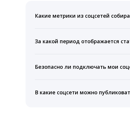
Какие метрики из соцсетей собира
Мы собираем данные по количеству лайк
время для публикации, показываем лучш
За какой период отображается ста
Вы можете изучить статистику по конку
подключении тарифа Блогер. При оплате 
Безопасно ли подключать мои соцс
5 лет.
Да, мы не запрашиваем логины и пароли
информацию третьим лицам.
В какие соцсети можно публикова
LiveDune публикует посты в Instagram, Fa