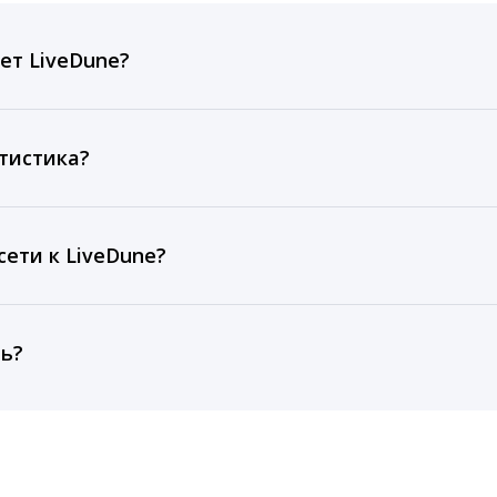
ет LiveDune?
ов, комментариев, кликов, репостов, охватов и динам
ие посты и присылаем автоматические отчеты с метрик
тистика?
рентным и своим аккаунтам за 1 год при использовании
тарифа Бизнес отображаются сведения за 3 года, а при
ети к LiveDune?
, работаем с соцсетями только через официальный API,
ть?
cebook, ВКонтакте, Telegram, Одноклассники, X, LinkedIn