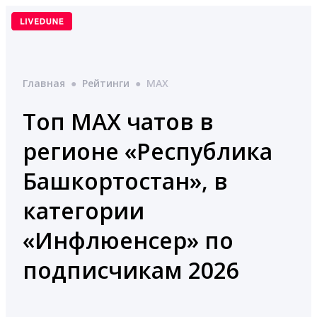
Перейти
к
содержимому
Главная
●
Рейтинги
●
MAX
Топ MAX чатов в
регионе «Республика
Башкортостан», в
категории
«Инфлюенсер» по
подписчикам 2026