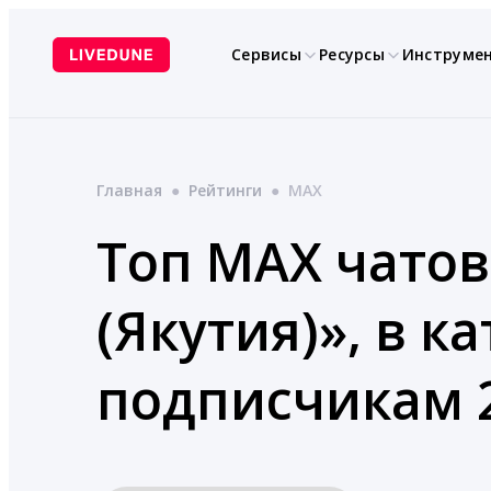
Перейти
к
Сервисы
Ресурсы
Инструме
содержимому
Главная
●
Рейтинги
●
MAX
Топ MAX чатов
(Якутия)», в 
подписчикам 