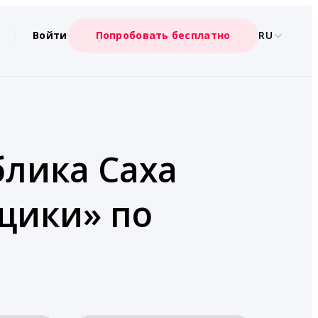
Войти
Попробовать бесплатно
RU
блика Саха
йщики» по