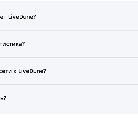
ет LiveDune?
ов, комментариев, кликов, репостов, охватов и динам
ие посты и присылаем автоматические отчеты с метрик
тистика?
рентным и своим аккаунтам за 1 год при использовании
тарифа Бизнес отображаются сведения за 3 года, а при
ети к LiveDune?
, работаем с соцсетями только через официальный API,
ть?
cebook, ВКонтакте, Telegram, Одноклассники, X, LinkedIn