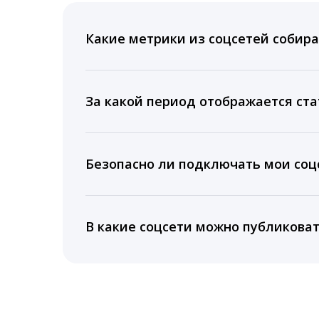
Какие метрики из соцсетей собира
Мы собираем данные по количеству лайк
время для публикации, показываем лучш
За какой период отображается ста
Вы можете изучить статистику по конку
подключении тарифа Блогер. При оплате 
Безопасно ли подключать мои соцс
5 лет.
Да, мы не запрашиваем логины и пароли
информацию третьим лицам.
В какие соцсети можно публикова
LiveDune публикует посты в Instagram, Fa