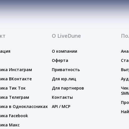
кт
О LiveDune
По
тация
О компании
Ана
Оферта
Ста
ика Инстаграм
Приватность
Выг
ика ВКонтакте
Для юр.лиц
Ауд
ика Тик Ток
Для партнеров
Чек
SM
ика Телеграм
Контакты
Про
ика в Одноклассниках
API / MCP
Най
ика Facebook
ика Макс