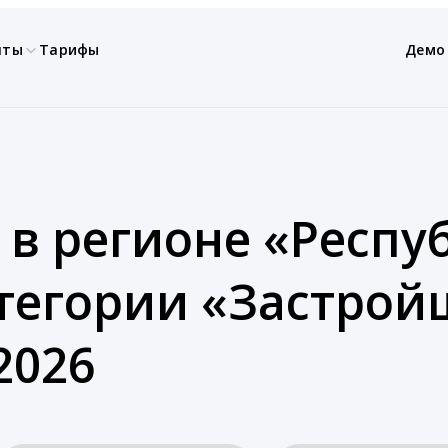
нты
Тарифы
Демо
 в регионе «Респу
категории «Застро
2026