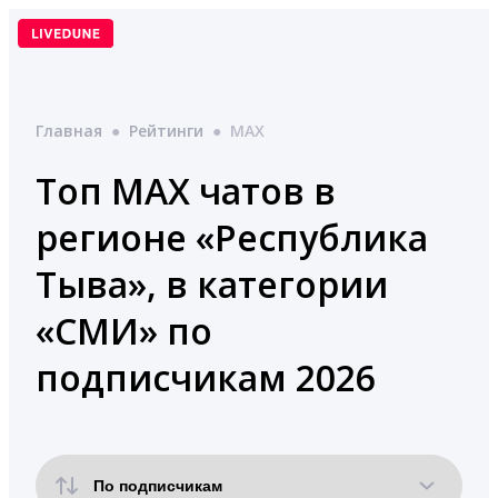
Перейти
к
содержимому
Главная
●
Рейтинги
●
MAX
Топ MAX чатов в
регионе «Республика
Тыва», в категории
«СМИ» по
подписчикам 2026