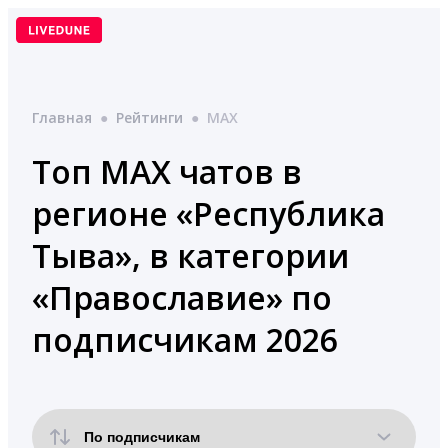
Перейти
к
содержимому
Главная
●
Рейтинги
●
MAX
Топ MAX чатов в
регионе «Республика
Тыва», в категории
«Православие» по
подписчикам 2026