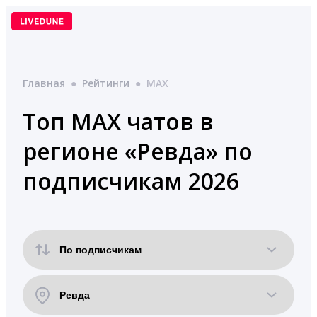
Перейти
к
содержимому
Главная
●
Рейтинги
●
MAX
Топ MAX чатов в
регионе «Ревда» по
подписчикам 2026