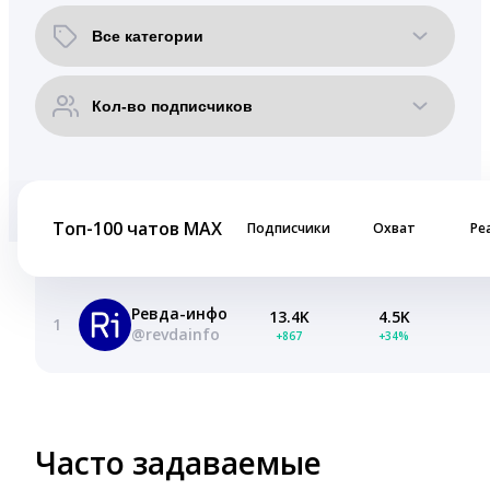
Топ-100 чатов MAX
Подписчики
Охват
Ре
Ревда-инфо
13.4K
4.5K
1
@revdainfo
+867
+34%
Часто задаваемые