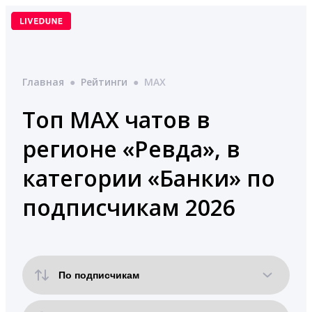
Перейти
к
содержимому
Главная
●
Рейтинги
●
MAX
Топ MAX чатов в
регионе «Ревда», в
категории «Банки» по
подписчикам 2026