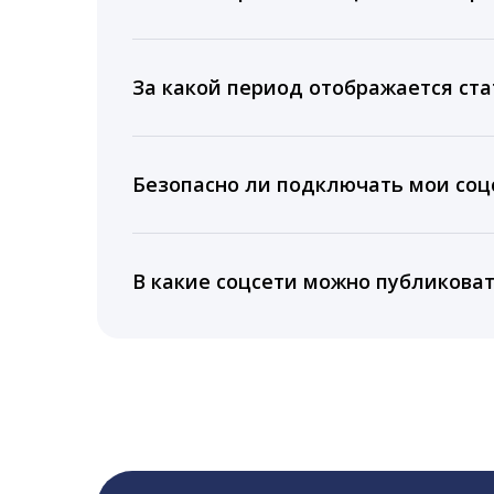
Мы собираем данные по количеству лайк
время для публикации, показываем лучш
За какой период отображается ста
Вы можете изучить статистику по конку
подключении тарифа Блогер. При оплате 
Безопасно ли подключать мои соцс
5 лет.
Да, мы не запрашиваем логины и пароли
информацию третьим лицам.
В какие соцсети можно публикова
LiveDune публикует посты в Instagram, Fa