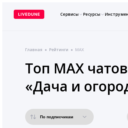
Перейти
к
Сервисы
Ресурсы
Инструме
содержимому
Главная
●
Рейтинги
●
MAX
Топ MAX чатов
«Дача и огоро