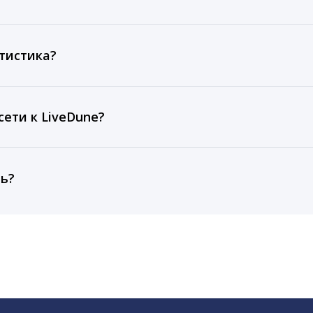
ов, комментариев, кликов, репостов, охватов и динам
ие посты и присылаем автоматические отчеты с метрик
тистика?
рентным и своим аккаунтам за 1 год при использовании
тарифа Бизнес отображаются сведения за 3 года, а при
ети к LiveDune?
, работаем с соцсетями только через официальный API,
ть?
cebook, ВКонтакте, Telegram, Одноклассники, X, LinkedIn