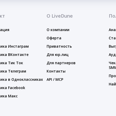
кт
О LiveDune
По
тация
О компании
Ана
Оферта
Ста
ика Инстаграм
Приватность
Выг
ика ВКонтакте
Для юр.лиц
Ауд
ика Тик Ток
Для партнеров
Чек
SM
ика Телеграм
Контакты
Про
ика в Одноклассниках
API / MCP
Най
ика Facebook
ика Макс