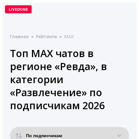
Перейти
к
содержимому
Главная
●
Рейтинги
●
MAX
Топ MAX чатов в
регионе «Ревда», в
категории
«Развлечение» по
подписчикам 2026