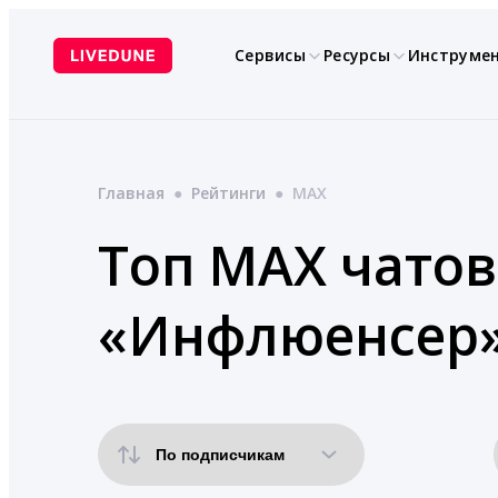
Перейти
к
Сервисы
Ресурсы
Инструме
содержимому
Главная
●
Рейтинги
●
MAX
Топ MAX чатов
«Инфлюенсер»