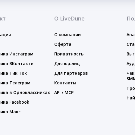
кт
О LiveDune
По
тация
О компании
Ана
Оферта
Ста
ика Инстаграм
Приватность
Выг
ика ВКонтакте
Для юр.лиц
Ауд
ика Тик Ток
Для партнеров
Чек
SM
ика Телеграм
Контакты
Про
ика в Одноклассниках
API / MCP
Най
ика Facebook
ика Макс