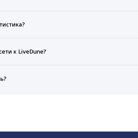
ов, комментариев, кликов, репостов, охватов и динам
ие посты и присылаем автоматические отчеты с метрик
тистика?
рентным и своим аккаунтам за 1 год при использовании
тарифа Бизнес отображаются сведения за 3 года, а при
ети к LiveDune?
, работаем с соцсетями только через официальный API,
ть?
cebook, ВКонтакте, Telegram, Одноклассники, X, LinkedIn