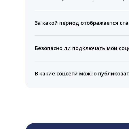
Мы собираем данные по количеству лайк
время для публикации, показываем лучш
За какой период отображается ста
Вы можете изучить статистику по конку
подключении тарифа Блогер. При оплате 
Безопасно ли подключать мои соцс
5 лет.
Да, мы не запрашиваем логины и пароли
информацию третьим лицам.
В какие соцсети можно публикова
LiveDune публикует посты в Instagram, Fa