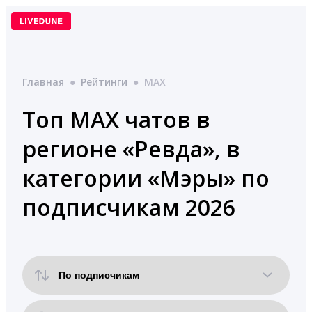
Перейти
к
содержимому
Главная
●
Рейтинги
●
MAX
Топ MAX чатов в
регионе «Ревда», в
категории «Мэры» по
подписчикам 2026