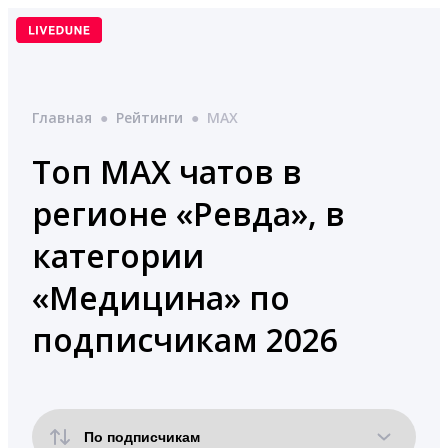
Перейти
к
содержимому
Главная
●
Рейтинги
●
MAX
Топ MAX чатов в
регионе «Ревда», в
категории
«Медицина» по
подписчикам 2026