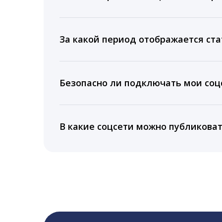
Мы собираем данные по количеству лайк
время для публикации, показываем лучш
За какой период отображается ста
Вы можете изучить статистику по конку
подключении тарифа Блогер. При оплате 
Безопасно ли подключать мои соцс
5 лет.
Да, мы не запрашиваем логины и пароли
информацию третьим лицам.
В какие соцсети можно публикова
LiveDune публикует посты в Instagram, Fa