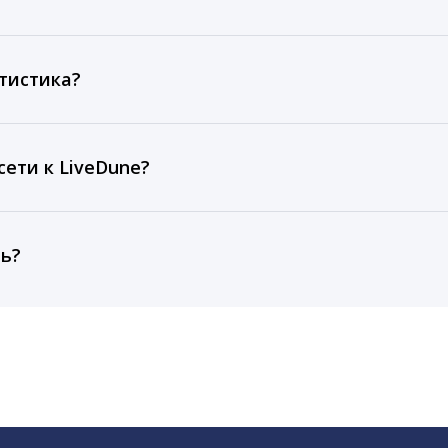
ов, комментариев, кликов, репостов, охватов и динам
ие посты и присылаем автоматические отчеты с метрик
тистика?
рентным и своим аккаунтам за 1 год при использовании
тарифа Бизнес отображаются сведения за 3 года, а при
ети к LiveDune?
, работаем с соцсетями только через официальный API,
ть?
cebook, ВКонтакте, Telegram, Одноклассники, X, LinkedIn