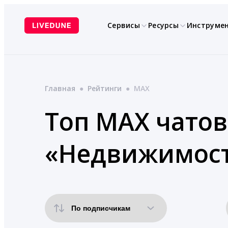
Перейти
к
Сервисы
Ресурсы
Инструме
содержимому
Главная
●
Рейтинги
●
MAX
Топ MAX чатов
«Недвижимост