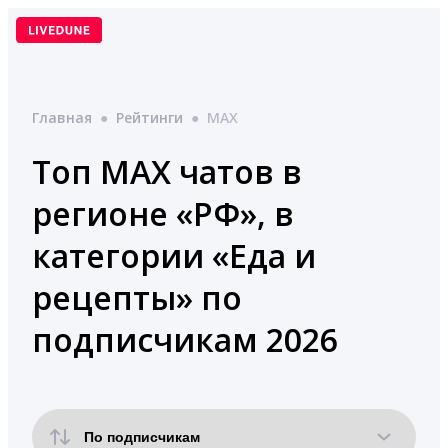
Перейти
к
содержимому
Главная
●
Рейтинги
●
MAX
Топ MAX чатов в
регионе «РФ», в
категории «Еда и
рецепты» по
подписчикам 2026