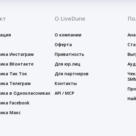
кт
О LiveDune
По
тация
О компании
Ана
Оферта
Ста
ика Инстаграм
Приватность
Выг
ика ВКонтакте
Для юр.лиц
Ауд
ика Тик Ток
Для партнеров
Чек
SM
ика Телеграм
Контакты
Про
ика в Одноклассниках
API / MCP
Най
ика Facebook
ика Макс