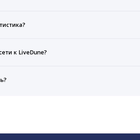
ов, комментариев, кликов, репостов, охватов и динам
ие посты и присылаем автоматические отчеты с метрик
тистика?
рентным и своим аккаунтам за 1 год при использовании
тарифа Бизнес отображаются сведения за 3 года, а при
ети к LiveDune?
, работаем с соцсетями только через официальный API,
ть?
cebook, ВКонтакте, Telegram, Одноклассники, X, LinkedIn