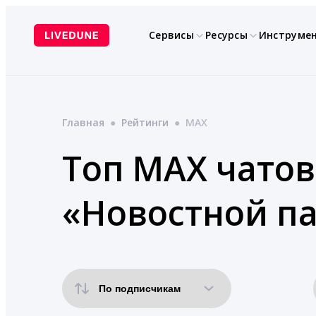
Перейти
к
Сервисы
Ресурсы
Инструме
содержимому
Главная
●
Рейтинги
●
MAX
Топ MAX чатов
«Новостной па