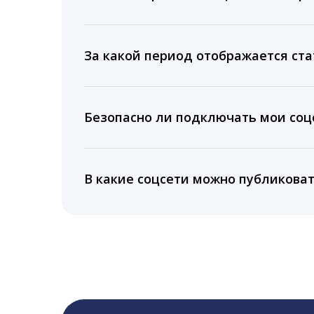
Мы собираем данные по количеству лайк
время для публикации, показываем лучш
За какой период отображается ста
Вы можете изучить статистику по конку
подключении тарифа Блогер. При оплате 
Безопасно ли подключать мои соцс
5 лет.
Да, мы не запрашиваем логины и пароли
информацию третьим лицам.
В какие соцсети можно публикова
LiveDune публикует посты в Instagram, Fa