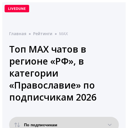
Перейти
к
содержимому
Главная
●
Рейтинги
●
MAX
Топ MAX чатов в
регионе «РФ», в
категории
«Православие» по
подписчикам 2026