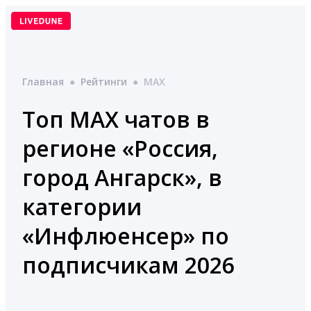
Перейти
к
содержимому
Главная
●
Рейтинги
●
MAX
Топ MAX чатов в
регионе «Россия,
город Ангарск», в
категории
«Инфлюенсер» по
подписчикам 2026