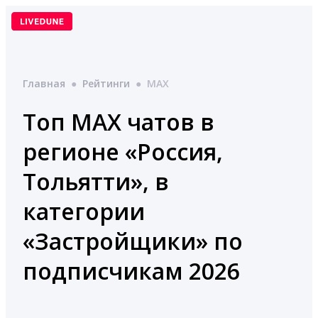
Перейти
к
содержимому
Главная
●
Рейтинги
●
MAX
Топ MAX чатов в
регионе «Россия,
Тольятти», в
категории
«Застройщики» по
подписчикам 2026