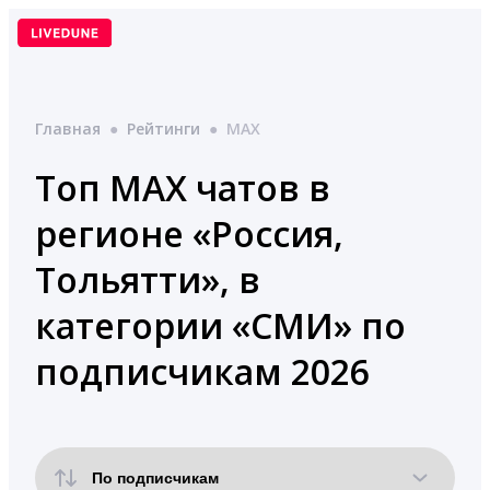
Перейти
к
содержимому
Главная
●
Рейтинги
●
MAX
Топ MAX чатов в
регионе «Россия,
Тольятти», в
категории «СМИ» по
подписчикам 2026