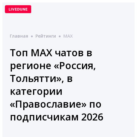
Перейти
к
содержимому
Главная
●
Рейтинги
●
MAX
Топ MAX чатов в
регионе «Россия,
Тольятти», в
категории
«Православие» по
подписчикам 2026