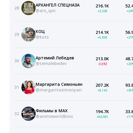
АРХАНГЕЛ СПЕЦНАЗА
216.1K
52.
28
@arx_spn
+2,228
+24
КОЦ
214.1K
56.
29
@kots
+5,938
+27
Артемий Лебедев
213.0K
48.
30
@temalebedev
-3,592
+23
Маргарита Симоньян
207.2K
93.
31
@margaritasimonyan
+8,142
+45
Фильмы в MAX
194.7K
33.
32
@animeworldkino
+62,061
+17