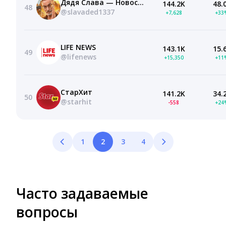
Дядя Слава — Новости
144.2K
48.
48
@slavaded1337
+7,628
+33
LIFE NEWS
143.1K
15.
49
@lifenews
+15,350
+11
СтарХит
141.2K
34.
50
@starhit
-558
+24
1
2
3
4
Часто задаваемые
вопросы