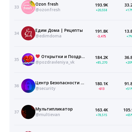
Ozon fresh
193.9K
33.
33
@ozonfresh
+20,558
+17
Едим Дома | Рецепты
191.8K
13.
34
@edimdoma
-3,475
+7
Открытки и Поздравления
184.2K
36.
35
@pozdravleniya_vk
+85,270
+20
Центр Безопасности MAX
180.1K
91.
36
@security
-613
+51
Мультипликатор
163.4K
105.
37
@multievan
+78,515
+65