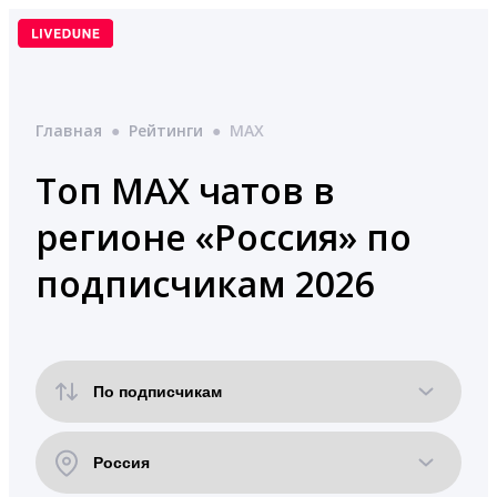
Перейти
к
содержимому
Главная
●
Рейтинги
●
MAX
Топ MAX чатов в
регионе «Россия» по
подписчикам 2026