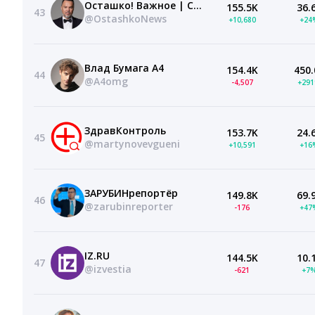
Осташко! Важное | СВО новости политика Россия
155.5K
36.
43
@OstashkoNews
+10,680
+24
Влад Бумага А4
154.4K
450.
44
@A4omg
-4,507
+29
ЗдравКонтроль
153.7K
24.
45
@martynovevgueni
+10,591
+16
ЗАРУБИНрепортёр
149.8K
69.
46
@zarubinreporter
-176
+47
IZ.RU
144.5K
10.
47
@izvestia
-621
+7