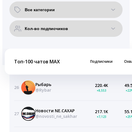
Топ-100 чатов MAX
Подписчики
Охв
Рыбарь
220.4K
49.
26
@Rybar
+8,553
+22
Новости NЕ.САХАР
217.1K
55.
27
@novosti_ne_sakhar
+7,123
+25