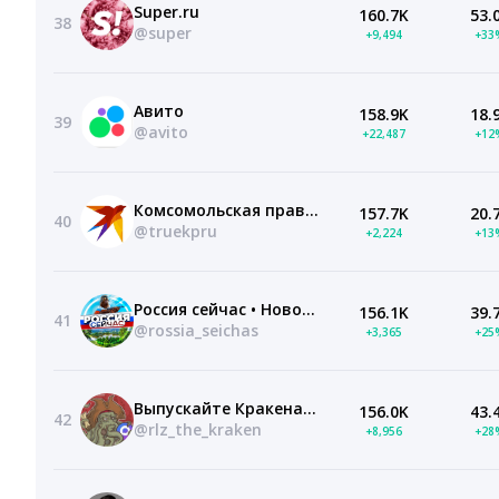
Super.ru
160.7K
53.
38
@super
+9,494
+33
Авито
158.9K
18.
39
@avito
+22,487
+12
Комсомольская правда
157.7K
20.
40
@truekpru
+2,224
+13
Россия сейчас • Новости
156.1K
39.
41
@rossia_seichas
+3,365
+25
Выпускайте КракенаZ! Новости Россия Путин
156.0K
43.
42
@rlz_the_kraken
+8,956
+28