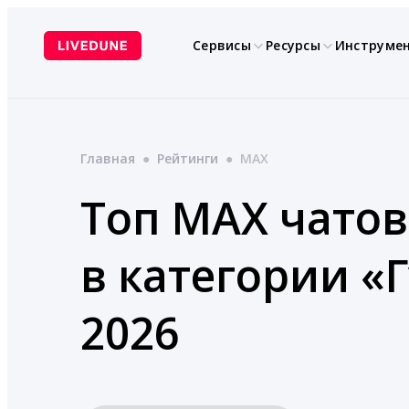
Перейти
к
Сервисы
Ресурсы
Инструме
содержимому
Главная
●
Рейтинги
●
MAX
Топ MAX чатов
в категории «
2026