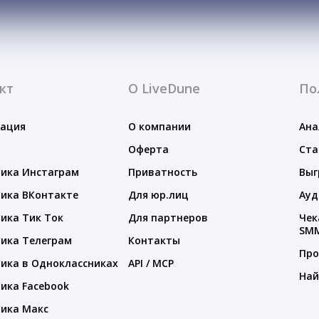
кт
О LiveDune
По
тация
О компании
Ана
Оферта
Ста
ика Инстаграм
Приватность
Выг
ика ВКонтакте
Для юр.лиц
Ауд
ика Тик Ток
Для партнеров
Чек
SM
ика Телеграм
Контакты
Про
ика в Одноклассниках
API / MCP
Най
ика Facebook
ика Макс