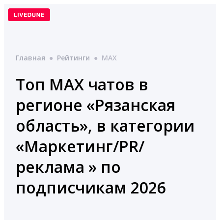
Перейти
к
содержимому
Главная
●
Рейтинги
●
MAX
Топ MAX чатов в
регионе «Рязанская
область», в категории
«Маркетинг/PR/
реклама » по
подписчикам 2026