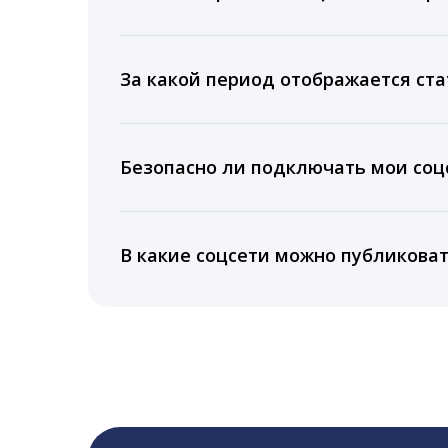
Мы собираем данные по количеству лайк
время для публикации, показываем лучш
За какой период отображается ста
Вы можете изучить статистику по конку
подключении тарифа Блогер. При оплате 
Безопасно ли подключать мои соцс
5 лет.
Да, мы не запрашиваем логины и пароли
информацию третьим лицам.
В какие соцсети можно публикова
LiveDune публикует посты в Instagram, Fa