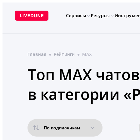
Перейти
к
Сервисы
Ресурсы
Инструме
содержимому
Главная
●
Рейтинги
●
MAX
Топ MAX чатов
в категории «