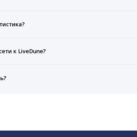
ов, комментариев, кликов, репостов, охватов и динам
ие посты и присылаем автоматические отчеты с метрик
тистика?
рентным и своим аккаунтам за 1 год при использовании
тарифа Бизнес отображаются сведения за 3 года, а при
ети к LiveDune?
, работаем с соцсетями только через официальный API,
ть?
cebook, ВКонтакте, Telegram, Одноклассники, X, LinkedIn