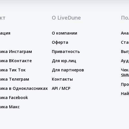
кт
О LiveDune
По
тация
О компании
Ана
Оферта
Ста
ика Инстаграм
Приватность
Выг
ика ВКонтакте
Для юр.лиц
Ауд
ика Тик Ток
Для партнеров
Чек
SM
ика Телеграм
Контакты
Про
ика в Одноклассниках
API / MCP
Най
ика Facebook
ика Макс