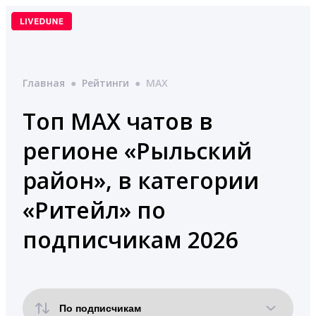
Перейти
к
содержимому
Главная
●
Рейтинги
●
MAX
Топ MAX чатов в
регионе «Рыльский
район», в категории
«Ритейл» по
подписчикам 2026