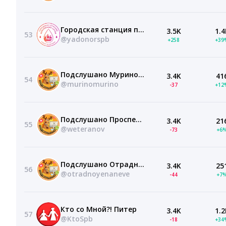
Городская станция переливания крови Санкт-Петербурга
3.5K
1.4
53
@yadonorspb
+258
+39
Подслушано Мурино | Девяткино | Санкт-Петербург | Бугры | ЖК Солнечный | Энфилд | Графика | Авиатор | Урбанист | Максималист | Лаврики | Новые горизонты | СПб | Питер | Работа | Вакансии | Метро
3.4K
41
54
@murinomurino
-37
+12
Подслушано Проспект Ветеранов | Ульянка | Санкт-Петербург | Метро Ленинский проспект | Петергоф | Стрельна | ЖК Морская миля | Южный Форт | Кинопарк | Красное село | СПб | Питер | Работа | Вакансии
3.4K
21
55
@weteranov
-73
+6
Подслушано Отрадное на Неве | Никольское | Санкт-Петербург | Ульяновка | Кировск | Колпино | Тосно | ЖК Юттери | Астрид | Квартал Заречье | Дубровка | Сапёрный | СПб | Питер | Работа | Вакансии
3.4K
25
56
@otradnoyenaneve
-44
+7
Кто со Мной?! Питер
3.4K
1.2
57
@KtoSpb
-18
+34