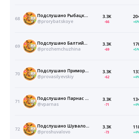
Подслушано Рыбацкое | Обухово | Металлострой | Санкт-Петербург | Метро Шушары | Пролетарская | Новосаратовка | ЖК Рыбацкая гавань | Аквилон | Ижора парк | Южная Нева | СПб | Питер | Работа | Вакансии
3.3K
20
68
@prorybatskoye
-66
+6
Подслушано Балтийская Жемчужина | Автово | Нарвская | Санкт-Петербург | Красносельский район | Метро Юго-Западная | Путиловская | ЖК Солнечный город | Морская миля | СПб | Питер | Работа | Вакансии
3.3K
17
69
@prozhemchuzhina
-69
+5
Подслушано Приморская | Васька | Васильевский Остров | Санкт-Петербург | Метро Василеостровская | Беговая | Зенит | Адмиралтейская | ЖК Самоцветы | Магеллан | Нахимов | СПб | Питер | Работа | Вакансии
3.3K
13
70
@provasilyevskiy
-62
+4
Подслушано Парнас | Проспект просвещения | Санкт-Петербург | Метро Озерки | ЖК Лондон Парк | Байрон | Шекспир | Выборгский район | Пионерская | Девяткино | СПб | Питер | Работа | Вакансии
3.3K
13
71
@vparnas
-71
+4
Подслушано Шувалово | Озерки | Приморский район | Санкт-Петербург | Метро Удельная | Парголово | Бугры | ЖК Окла | Орловский парк | Бионика Заповедная | Скандинавия | СПб | Питер | Работа | Вакансии
3.3K
11
72
@proshuvalovo
-73
+4