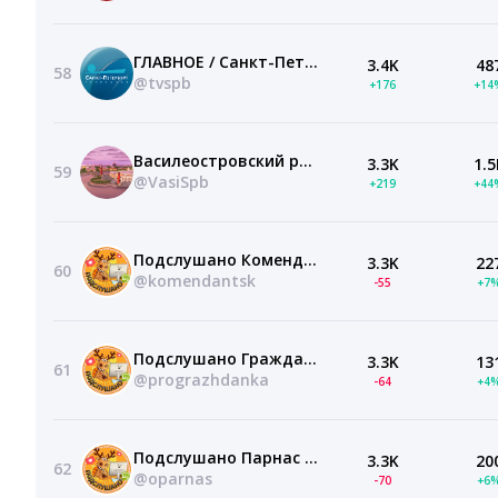
ГЛАВНОЕ / Санкт-Петербург
3.4K
48
58
@tvspb
+176
+14
Василеостровский район (Санкт-Петербург, Питер, СПб)
3.3K
1.5
59
@VasiSpb
+219
+44
Подслушано Комендантский Проспект | Старая Деревня | Санкт-Петербург | Приморский район | ЖК Ариосто | Тайм Сквер | Полис Приморский | Юбилейный квартал | СПб | Питер | Работа | Вакансии | Метро
3.3K
22
60
@komendantsk
-55
+7
Подслушано Гражданка | Гражданский Проспект | Ручьи | Санкт-Петербург | Метро Девяткино | Академическая | Политехническая | Выборгская | Площадь Ленина | Мужества | СПб | Питер | Работа | Вакансии
3.3K
13
61
@prograzhdanka
-64
+4
Подслушано Парнас | Парголово | Северная Долина | Санкт-Петербург | Метро Мурино | Бугры | ЖК Континенты | Миллениум | Жили-были | Паркола | Бумеранг | Девяткино | СПб | Питер | Работа | Вакансии
3.3K
20
62
@oparnas
-70
+6