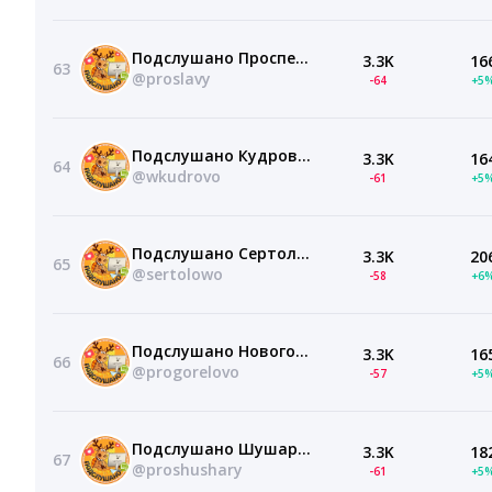
Подслушано Проспект Славы | ЖК София | Бухарестская | Санкт-Петербург | Метро Дунайская | Шушары | Международная | Волковская | ЖК Новое Купчино | Нигилист | Гранат | СПб | Питер | Работа | Вакансии
3.3K
16
63
@proslavy
-64
+5
Подслушано Кудрово | Дыбенко | Оккервиль | 7 Столиц | Санкт-Петербург | Метро Ладожская | ЖК Австрийский квартал | Прогресс | Лендлер | Весна | Геометрия | Европейский | СПб | Питер | Работа |Вакансии
3.3K
16
64
@wkudrovo
-61
+5
Подслушано Сертолово | Новое Сертолово | Санкт-Петербург | Сестрорецк | Парголово | Зеленогорск | ЖК Финский квартал | Сертолово Парк | Агалатово | СПб | Питер | Всеволожский район | Работа | Вакансии
3.3K
20
65
@sertolowo
-58
+6
Подслушано Новогорелово | Горелово | Ветер перемен | Санкт-Петербург | Красное село | Новоселье | ЖК Квартал Торики | Таллинский парк | Аннинский | Новикола | Лаголово | СПб | Питер | Работа |Вакансии
3.3K
16
66
@progorelovo
-57
+5
Подслушано Шушары | Купчино | Фрунзенский район | Санкт-Петербург | Метро Звёздная | Московская | Парк Победы | Московские ворота | Фрунзенская | ЖК Балканы | СПб | Питер | Работа | Вакансии
3.3K
18
67
@proshushary
-61
+5