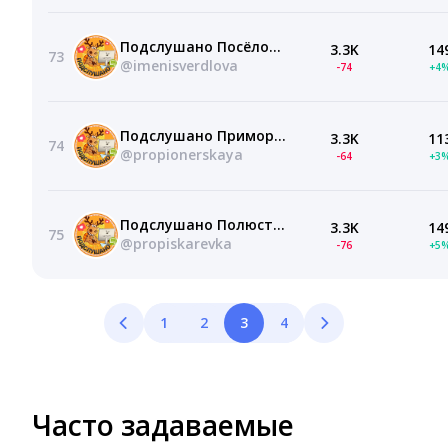
Подслушано Посёлок им. Свердлова | Понтонный | Санкт-Петербург | ЖК Правый берег | Невские панорамы | Невский берег | Рубеж | Тандем | Город Первых | Новосаратовка | СПб | Питер | Работа | Вакансии
3.3K
14
73
@imenisverdlova
-74
+4
Подслушано Приморский Квартал | Пионерская | Санкт-Петербург | Приморский район | ЖК Комендантский квартал | Репка | Тармо | Эдельвейс | Мастер | СПб | Питер | Работа | Вакансии | Метро
3.3K
11
74
@propionerskaya
-64
+3
Подслушано Полюстрово | Пискарёвка | Ржевка | Санкт-Петербург | Калининский район | Метро Лесная | Академическая | ЖК Полюстрово Парк | БелАрт | Аурум | На Львовской | СПб | Питер | Работа | Вакансии
3.3K
14
75
@propiskarevka
-76
+5
1
2
3
4
Часто задаваемые