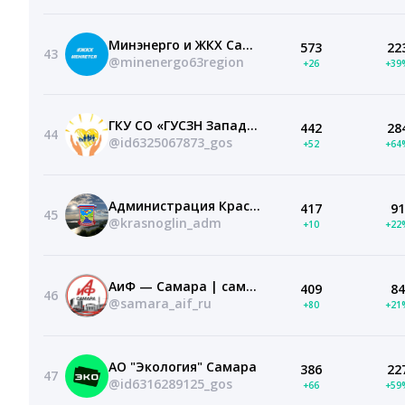
Минэнерго и ЖКХ Самарской области
573
22
43
@minenergo63region
+26
+39
ГКУ СО «ГУСЗН Западного округа»
442
28
44
@id6325067873_gos
+52
+64
Администрация Красноглинского района г. Самара
417
91
45
@krasnoglin_adm
+10
+22
АиФ — Самара | самое полезное и интересное
409
84
46
@samara_aif_ru
+80
+21
АО "Экология" Самара
386
22
47
@id6316289125_gos
+66
+59