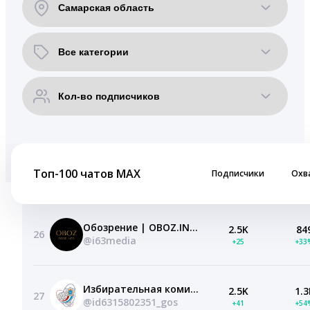
Топ-100 чатов MAX
Подписчики
Охв
Обозрение | OBOZ.INFO
2.5K
84
26
@i63media
+25
+33
Избирательная комиссия Самарской области
2.5K
1.3
27
@id6315802351_gos
+41
+54