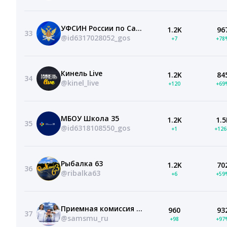
УФСИН России по Самарской области
1.2K
96
33
@id6317028052_gos
+7
+78
Кинель Live
1.2K
84
34
@kinel_live
+120
+69
МБОУ Школа 35
1.2K
1.5
35
@id6318108550_gos
+1
+12
Рыбалка 63
1.2K
70
36
@ribalka63
+6
+59
Приемная комиссия СамГМУ
960
93
37
@samsmu_ru
+98
+97