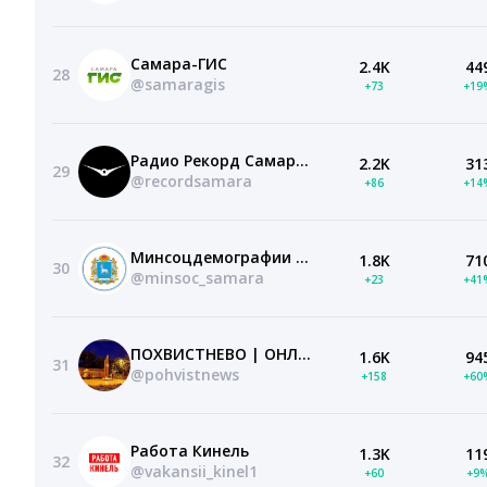
Самара-ГИС
2.4K
44
28
@samaragis
+73
+19
Радио Рекорд Самара / Radio Record Samara
2.2K
31
29
@recordsamara
+86
+14
Минсоцдемографии Самарской области
1.8K
71
30
@minsoc_samara
+23
+41
ПОХВИСТНЕВО | ОНЛ@ЙН
1.6K
94
31
@pohvistnews
+158
+60
Работа Кинель
1.3K
11
32
@vakansii_kinel1
+60
+9