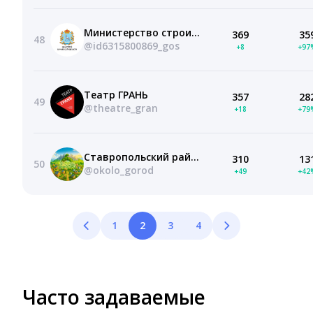
Министерство строительства Самарской области
369
35
48
@id6315800869_gos
+8
+97
Театр ГРАНЬ
357
28
49
@theatre_gran
+18
+79
Ставропольский район
310
13
50
@okolo_gorod
+49
+42
1
2
3
4
Часто задаваемые