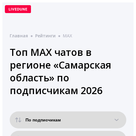
Перейти
к
содержимому
Главная
●
Рейтинги
●
MAX
Топ MAX чатов в
регионе «Самарская
область» по
подписчикам 2026