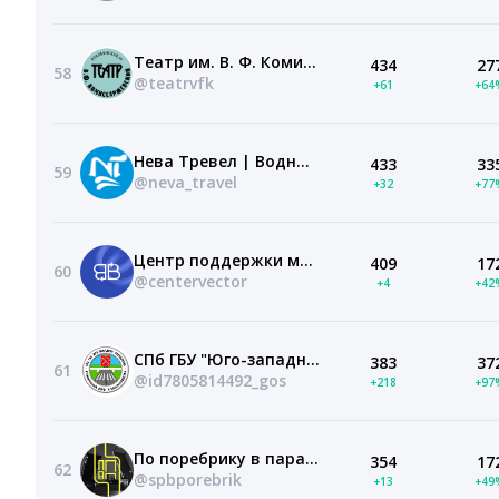
Театр им. В. Ф. Комиссаржевской
434
27
58
@teatrvfk
+61
+64
Нева Тревел | Водные прогулки по СПб
433
33
59
@neva_travel
+32
+77
Центр поддержки молодежных инициатив «ВЕКТОР»
409
17
60
@centervector
+4
+42
СПб ГБУ "Юго-западное управление региональных дорог и благоустройства"
383
37
61
@id7805814492_gos
+218
+97
По поребрику в парадную
354
17
62
@spbporebrik
+13
+49