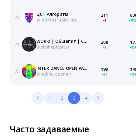
ЦСП Алгоритм
211
80
73
@id9710114680_biz
-4
+38
WORKI | Общепит | СПБ
208
17
74
@obshepitpiter
+8
+85
INTER DANCE OPEN PARTY
199
14
75
@public_openair
+37
+75
1
2
3
4
Часто задаваемые