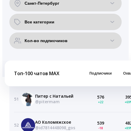
Топ-100 чатов MAX
Подписчики
Охв
Питер с Натальей
576
39
51
@pitermam
+22
+69
АО Коломяжское
539
48
52
@id7814448098_gos
-18
+89