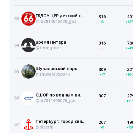
ГБДОУ ЦРР детский сад № 66 Приморского района Санкт-Петербурга
316
40
63
@id7814046430_gos
+3
+12
Время Питера
316
78
64
@time_piter
-3
+24
Шуваловский парк
309
32
65
@shuvalovopark
+17
+10
СШОР по водным видам спорта «Невская волна»
307
27
66
@id7811498076_gos
-3
+91
Петербург: Город святого Петра
267
19
67
@piterhi
+8
+73