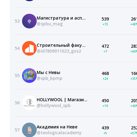
Магистратура и аспирантура в СПбГУ
539
26
53
@spbu_mag
+73
+48
Строительный факультет СПбГАСУ
472
28
54
@id7809011023_gos2
+7
+60
Мы с Невы
468
16
55
@spb_kpmp
+24
+35
HOLLYWOOL | Магазин пряжи
450
20
56
@hollywool_spb
+19
+46
Академия на Неве
439
25
57
@teologicalacademy
+5
+57