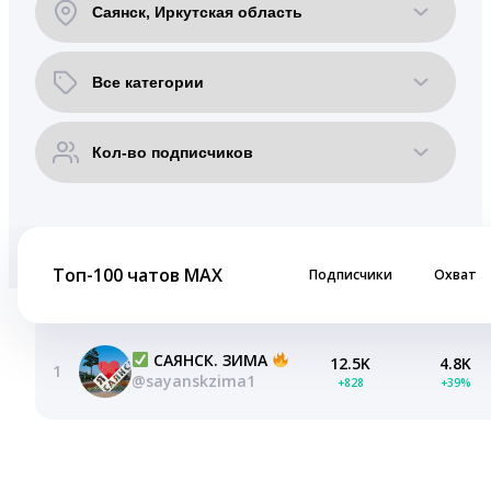
Топ-100 чатов MAX
Подписчики
Охват
САЯНСК. ЗИМА
12.5K
4.8K
1
@sayanskzima1
+828
+39%