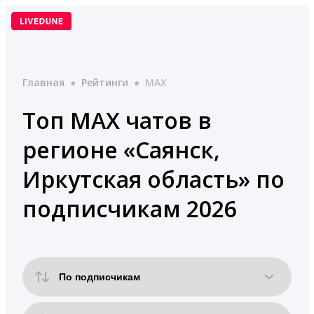
Перейти
к
содержимому
Главная
●
Рейтинги
●
MAX
Топ MAX чатов в
регионе «Саянск,
Иркутская область» по
подписчикам 2026