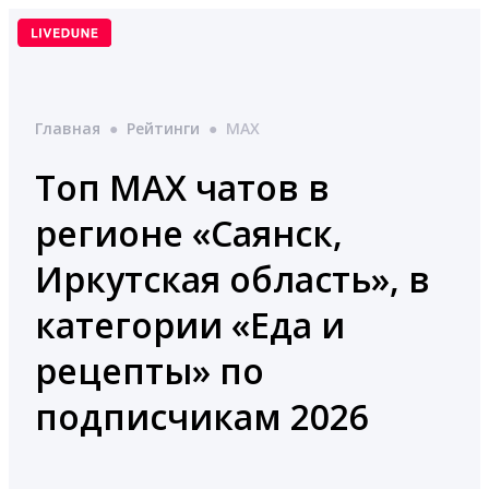
Перейти
к
содержимому
Главная
●
Рейтинги
●
MAX
Топ MAX чатов в
регионе «Саянск,
Иркутская область», в
категории «Еда и
рецепты» по
подписчикам 2026