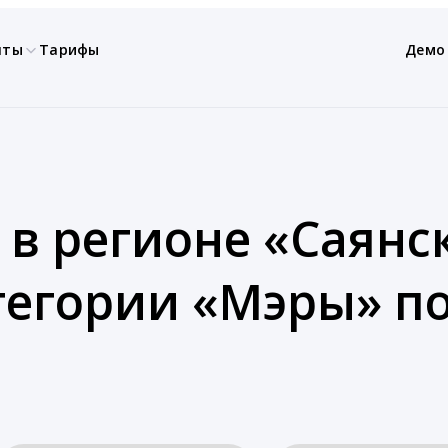
нты
Тарифы
Демо
 в регионе «Саянс
атегории «Мэры» 