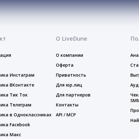
кт
О LiveDune
По
тация
О компании
Ана
Оферта
Ста
ика Инстаграм
Приватность
Выг
ика ВКонтакте
Для юр.лиц
Ауд
ика Тик Ток
Для партнеров
Чек
SM
ика Телеграм
Контакты
Про
ика в Одноклассниках
API / MCP
Най
ика Facebook
ика Макс