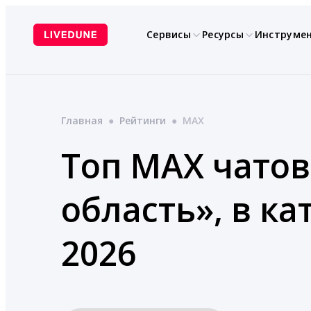
Перейти
к
Сервисы
Ресурсы
Инструме
содержимому
Главная
●
Рейтинги
●
MAX
Топ MAX чатов
область», в к
2026