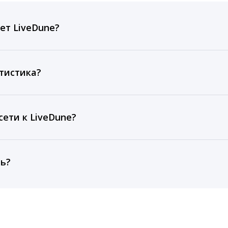
ет LiveDune?
ов, комментариев, кликов, репостов, охватов и динам
ие посты и присылаем автоматические отчеты с метрик
тистика?
рентным и своим аккаунтам за 1 год при использовании
тарифа Бизнес отображаются сведения за 3 года, а при
ети к LiveDune?
, работаем с соцсетями только через официальный API,
ть?
cebook, ВКонтакте, Telegram, Одноклассники, X, LinkedIn