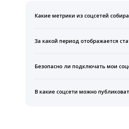
Какие метрики из соцсетей собира
Мы собираем данные по количеству лайк
время для публикации, показываем лучш
За какой период отображается ста
Вы можете изучить статистику по конку
подключении тарифа Блогер. При оплате 
Безопасно ли подключать мои соцс
5 лет.
Да, мы не запрашиваем логины и пароли
информацию третьим лицам.
В какие соцсети можно публикова
LiveDune публикует посты в Instagram, Fa