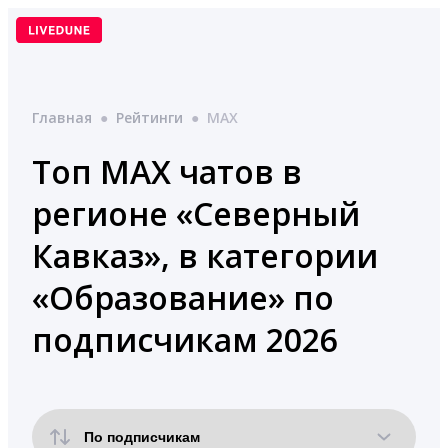
Перейти
к
содержимому
Главная
●
Рейтинги
●
MAX
Топ MAX чатов в
регионе «Северный
Кавказ», в категории
«Образование» по
подписчикам 2026