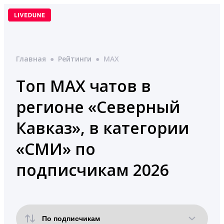
Перейти
к
содержимому
Главная
●
Рейтинги
●
MAX
Топ MAX чатов в
регионе «Северный
Кавказ», в категории
«СМИ» по
подписчикам 2026