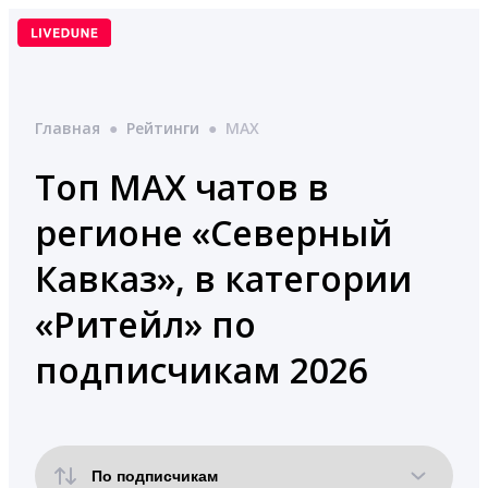
Перейти
к
содержимому
Главная
●
Рейтинги
●
MAX
Топ MAX чатов в
регионе «Северный
Кавказ», в категории
«Ритейл» по
подписчикам 2026