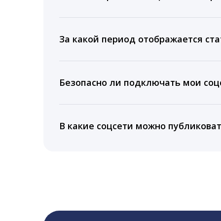
Мы собираем данные по количеству лайк
время для публикации, показываем лучш
За какой период отображается ста
Вы можете изучить статистику по конку
подключении тарифа Блогер. При оплате 
Безопасно ли подключать мои соцс
5 лет.
Да, мы не запрашиваем логины и пароли
информацию третьим лицам.
В какие соцсети можно публикова
LiveDune публикует посты в Instagram, Fa