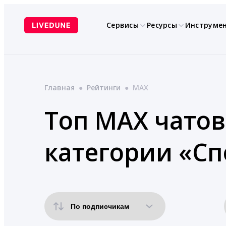
Перейти
к
Сервисы
Ресурсы
Инструме
содержимому
Главная
●
Рейтинги
●
MAX
Топ MAX чатов
категории «Сп