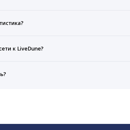
ов, комментариев, кликов, репостов, охватов и динам
ие посты и присылаем автоматические отчеты с метрик
тистика?
рентным и своим аккаунтам за 1 год при использовании
тарифа Бизнес отображаются сведения за 3 года, а при
ети к LiveDune?
, работаем с соцсетями только через официальный API,
ть?
cebook, ВКонтакте, Telegram, Одноклассники, X, LinkedIn