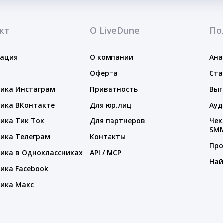
кт
О LiveDune
По
тация
О компании
Ана
Оферта
Ста
ика Инстаграм
Приватность
Выг
ика ВКонтакте
Для юр.лиц
Ауд
ика Тик Ток
Для партнеров
Чек
SM
ика Телеграм
Контакты
Про
ика в Одноклассниках
API / MCP
Най
ика Facebook
ика Макс