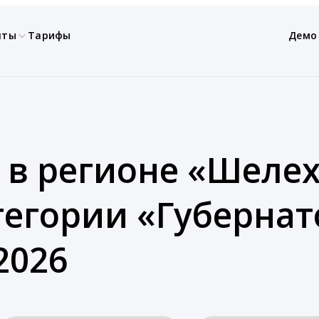
нты
Тарифы
Демо
 в регионе «Шелех
атегории «Губерна
2026