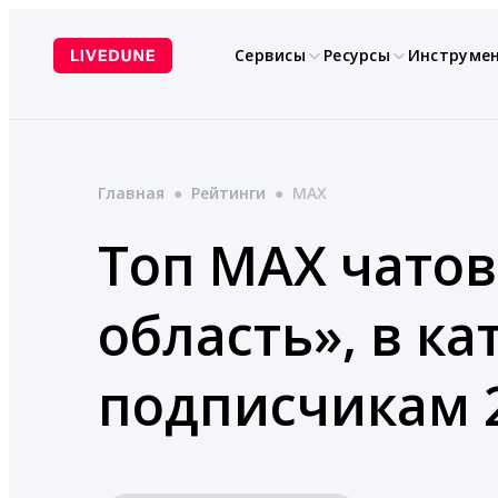
Перейти
к
Сервисы
Ресурсы
Инструме
содержимому
Главная
●
Рейтинги
●
MAX
Топ MAX чатов
область», в к
подписчикам 