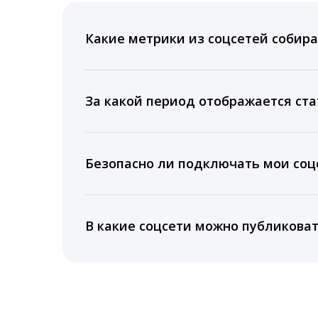
Какие метрики из соцсетей собира
Мы собираем данные по количеству лайк
время для публикации, показываем лучш
За какой период отображается ста
Вы можете изучить статистику по конку
подключении тарифа Блогер. При оплате 
Безопасно ли подключать мои соцс
5 лет.
Да, мы не запрашиваем логины и пароли
информацию третьим лицам.
В какие соцсети можно публикова
LiveDune публикует посты в Instagram, Fa