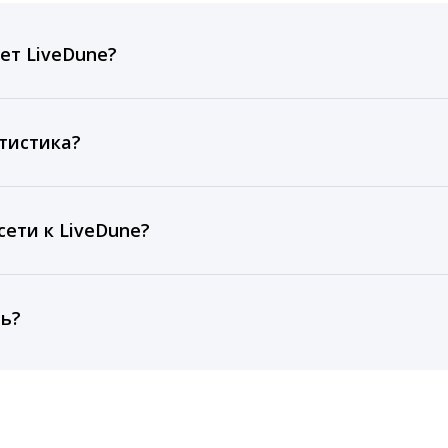
ет LiveDune?
ов, комментариев, кликов, репостов, охватов и динам
ие посты и присылаем автоматические отчеты с метрик
тистика?
рентным и своим аккаунтам за 1 год при использовании
тарифа Бизнес отображаются сведения за 3 года, а при
ети к LiveDune?
, работаем с соцсетями только через официальный API,
ть?
cebook, ВКонтакте, Telegram, Одноклассники, X, LinkedIn