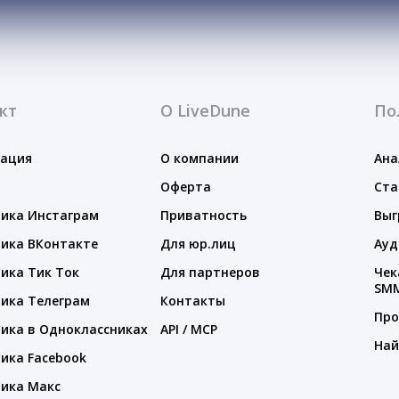
кт
О LiveDune
По
тация
О компании
Ана
Оферта
Ста
ика Инстаграм
Приватность
Выг
ика ВКонтакте
Для юр.лиц
Ауд
ика Тик Ток
Для партнеров
Чек
SM
ика Телеграм
Контакты
Про
ика в Одноклассниках
API / MCP
Най
ика Facebook
ика Макс