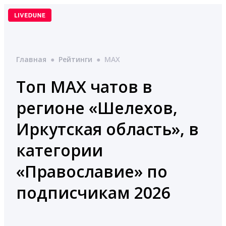
Перейти
к
содержимому
Главная
●
Рейтинги
●
MAX
Топ MAX чатов в
регионе «Шелехов,
Иркутская область», в
категории
«Православие» по
подписчикам 2026