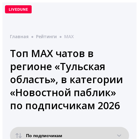
Перейти
к
содержимому
Главная
●
Рейтинги
●
MAX
Топ MAX чатов в
регионе «Тульская
область», в категории
«Новостной паблик»
по подписчикам 2026