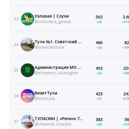
Узловая | Слухи
502
3.6
33
@uzlovaya_gossip
+26
+71
Тула №1. Советский район
460
82
34
@sovetskiitula
+26
+18
Администрация МО Ефремовский муниципальный округ
453
22
35
@efremov_tularegion
+22
+49
ВизитТула
423
24
36
@visittula
+75
+57
ТУЛАСМИ | «Регион 71»
383
56
37
@channel_tulasmi
+20
+15