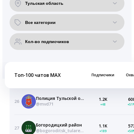
Топ-100 чатов MAX
Подписчики
Охв
Полиция Тульской области
1.2K
60
26
@mvd71
+48
+51
Богородицкий район
1.1K
57
27
@bogoroditsk_tularegion
+189
+50