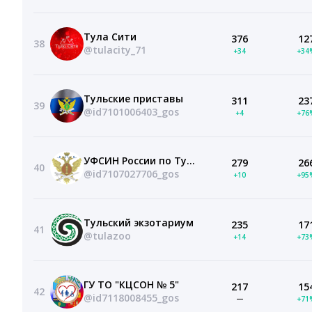
Тула Сити
376
12
38
@tulacity_71
+34
+34
Тульские приставы
311
23
39
@id7101006403_gos
+4
+76
УФСИН России по Тульской области
279
26
40
@id7107027706_gos
+10
+95
Тульский экзотариум
235
17
41
@tulazoo
+14
+73
ГУ ТО "КЦСОН № 5"
217
15
42
@id7118008455_gos
—
+71