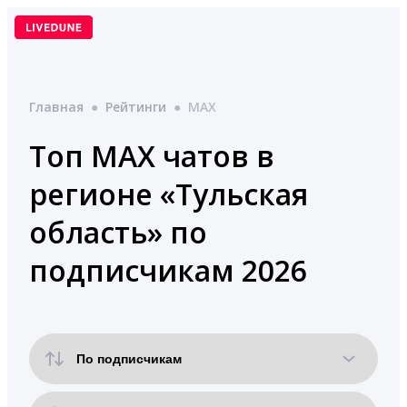
Перейти
к
содержимому
Главная
●
Рейтинги
●
MAX
Топ MAX чатов в
регионе «Тульская
область» по
подписчикам 2026