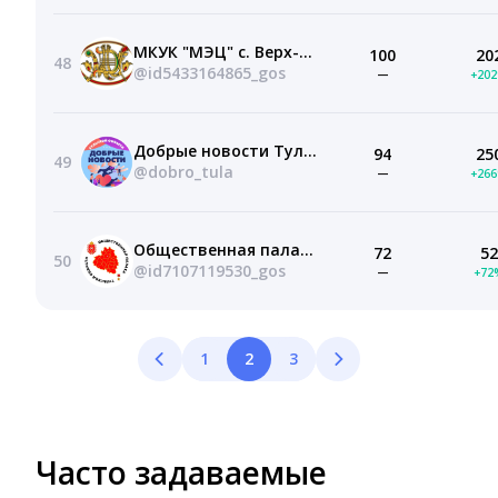
МКУК "МЭЦ" с. Верх-Тула
100
20
48
@id5433164865_gos
—
+20
Добрые новости Тульская область
94
25
49
@dobro_tula
—
+26
Общественная палата Тульской области
72
52
50
@id7107119530_gos
—
+72
1
2
3
Часто задаваемые