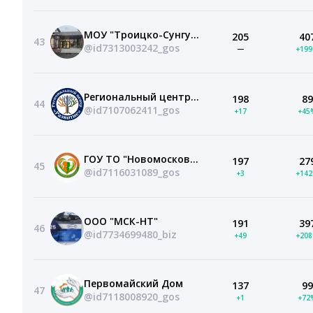
МОУ "Троицко-Сунгурская казачья СШ"
205
40
43
@id7313003242_gos
—
+19
Региональный центр "Развитие", Тульская область
198
89
44
@id7107062411_gos
+17
+45
ГОУ ТО "Новомосковская школа для обучающихся с ОВЗ"
197
27
45
@id7116031089_gos
+3
+14
OOO "МСК-НТ"
191
39
46
@id7734699480_biz
+49
+20
Первомайский Дом
137
99
47
@id7118008920_gos
+1
+72