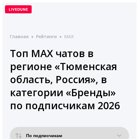
Перейти
к
содержимому
Главная
●
Рейтинги
●
MAX
Топ MAX чатов в
регионе «Тюменская
область, Россия», в
категории «Бренды»
по подписчикам 2026