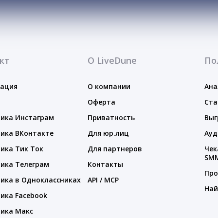
кт
О LiveDune
По
тация
О компании
Ана
Оферта
Ста
ика Инстаграм
Приватность
Выг
ика ВКонтакте
Для юр.лиц
Ауд
ика Тик Ток
Для партнеров
Чек
SM
ика Телеграм
Контакты
Про
ика в Одноклассниках
API / MCP
Най
ика Facebook
ика Макс