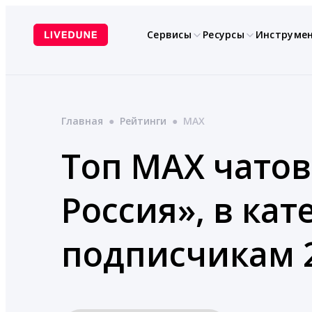
Перейти
к
Сервисы
Ресурсы
Инструме
содержимому
Главная
●
Рейтинги
●
MAX
Топ MAX чатов
Россия», в ка
подписчикам 