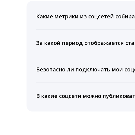
Какие метрики из соцсетей собира
Мы собираем данные по количеству лайк
время для публикации, показываем лучш
За какой период отображается ста
Вы можете изучить статистику по конку
подключении тарифа Блогер. При оплате 
Безопасно ли подключать мои соцс
5 лет.
Да, мы не запрашиваем логины и пароли
информацию третьим лицам.
В какие соцсети можно публикова
LiveDune публикует посты в Instagram, Fa