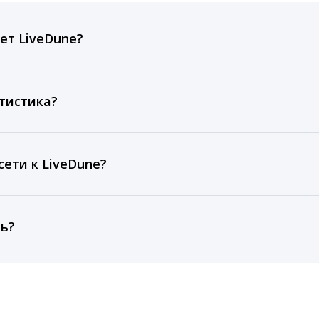
ет LiveDune?
ов, комментариев, кликов, репостов, охватов и динам
ие посты и присылаем автоматические отчеты с метрик
тистика?
рентным и своим аккаунтам за 1 год при использовании
тарифа Бизнес отображаются сведения за 3 года, а при
ети к LiveDune?
, работаем с соцсетями только через официальный API,
ть?
cebook, ВКонтакте, Telegram, Одноклассники, X, LinkedIn