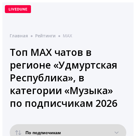
Перейти
к
содержимому
Главная
●
Рейтинги
●
MAX
Топ MAX чатов в
регионе «Удмуртская
Республика», в
категории «Музыка»
по подписчикам 2026