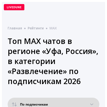
Перейти
к
содержимому
Главная
●
Рейтинги
●
MAX
Топ MAX чатов в
регионе «Уфа, Россия»,
в категории
«Развлечение» по
подписчикам 2026