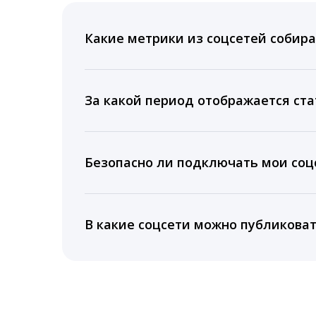
Какие метрики из соцсетей собира
Мы собираем данные по количеству лайк
время для публикации, показываем лучш
За какой период отображается ста
Вы можете изучить статистику по конку
подключении тарифа Блогер. При оплате 
Безопасно ли подключать мои соцс
5 лет.
Да, мы не запрашиваем логины и пароли
информацию третьим лицам.
В какие соцсети можно публикова
LiveDune публикует посты в Instagram, Fa