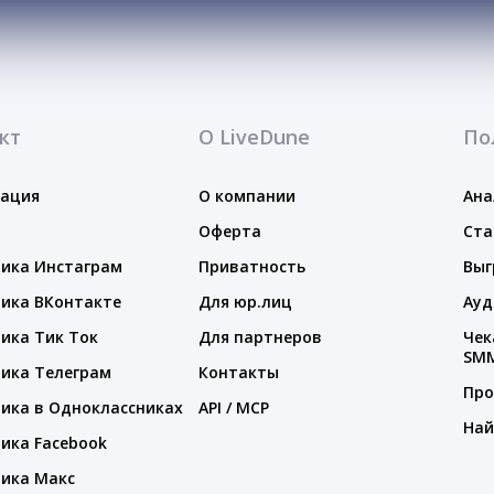
кт
О LiveDune
По
тация
О компании
Ана
Оферта
Ста
ика Инстаграм
Приватность
Выг
ика ВКонтакте
Для юр.лиц
Ауд
ика Тик Ток
Для партнеров
Чек
SM
ика Телеграм
Контакты
Про
ика в Одноклассниках
API / MCP
Най
ика Facebook
ика Макс