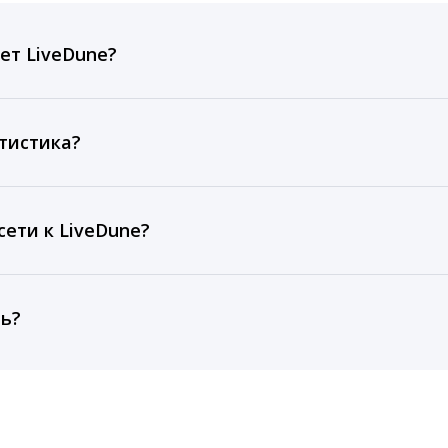
ет LiveDune?
ов, комментариев, кликов, репостов, охватов и динам
ие посты и присылаем автоматические отчеты с метрик
тистика?
рентным и своим аккаунтам за 1 год при использовании
тарифа Бизнес отображаются сведения за 3 года, а при
ети к LiveDune?
, работаем с соцсетями только через официальный API,
ть?
cebook, ВКонтакте, Telegram, Одноклассники, X, LinkedIn