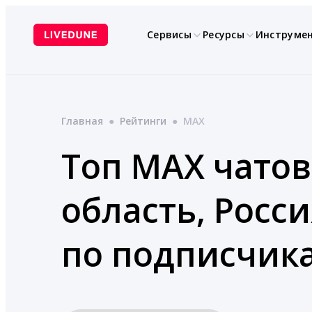
Перейти
к
Сервисы
Ресурсы
Инструме
содержимому
Главная
●
Рейтинги
●
MAX
Топ MAX чатов
область, Росси
по подписчик